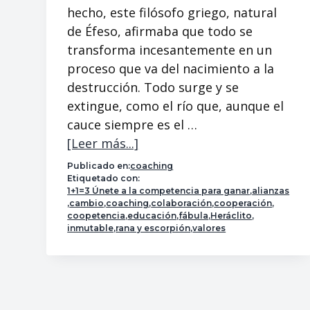
hecho, este filósofo griego, natural
de Éfeso, afirmaba que todo se
transforma incesantemente en un
proceso que va del nacimiento a la
destrucción. Todo surge y se
extingue, como el río que, aunque el
cauce siempre es el …
[Leer más...]
a
c
Publicado en:
coaching
e
Etiquetado con:
1+1=3 Únete a la competencia para ganar
,
alianzas
r
,
cambio
,
coaching
,
colaboración
,
cooperación
,
c
coopetencia
,
educación
,
fábula
,
Heráclito
,
inmutable
,
rana y escorpión
,
valores
a
d
e
E