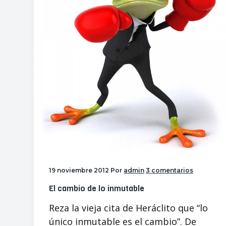
p
p
a
a
l
l
19 noviembre 2012
Por
admin
3 comentarios
El cambio de lo inmutable
Reza la vieja cita de Heráclito que “lo
único inmutable es el cambio”. De