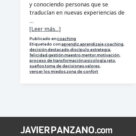
y conociendo personas que se
traducían en nuevas experiencias de
…
[Leer más...]
a
c
Publicado en:
coaching
e
Etiquetado con:
aprendiz
,
aprendizaje
,
coaching
,
decisión
,
destacado
,
discípulo
,
estrategia
,
r
felicidad
,
gestión
,
maestro
,
mentor
,
motivación
,
c
proceso de transformación
,
psicología
,
reto
,
sueños
,
toma de decisiones
,
valores
,
a
vencer los miedos
,
zona de confort
d
e
H
a
z
c
l
Footer
i