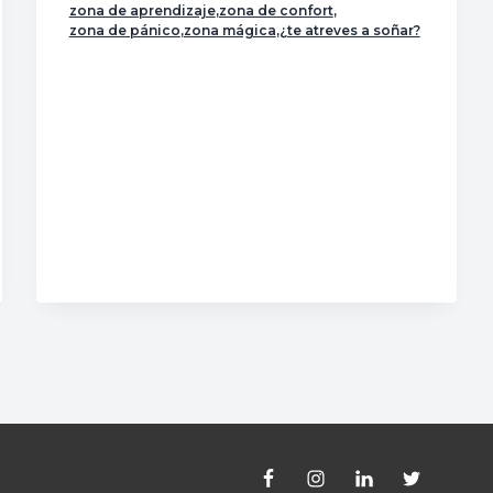
d
zona de aprendizaje
,
zona de confort
,
zona de pánico
,
zona mágica
,
¿te atreves a soñar?
e
A
t
r
é
v
e
t
e
a
s
o
ñ
a
r