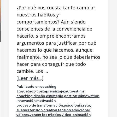
¿Por qué nos cuesta tanto cambiar
nuestros hábitos y
comportamientos? Aún siendo
conscientes de la conveniencia de
hacerlo, siempre encontramos
argumentos para justificar por qué
hacemos lo que hacemos, aunque,
realmente, no sea lo que deberíamos
hacer para conseguir que todo
cambie. Los …
[Leer más...]
a
c
Publicado en:
coaching
e
Etiquetado con:
aprendizaje
,
autoestima
,
coaching
,
diseño
,
estrategia
,
gestión
,
Inknowation
,
r
innovación
,
motivación
,
c
proceso de transformación
,
psicología
,
reto
,
sueños
,
tensión creativa
,
tensión emocional
,
a
valores
,
vencer los miedos
,
video-animación
,